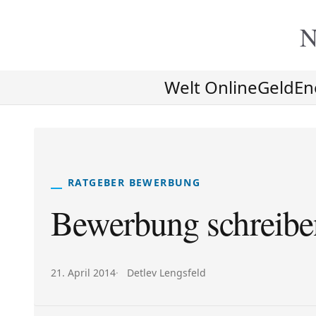
N
Welt Online
Geld
En
RATGEBER BEWERBUNG
Bewerbung schreiben
Veröffentlicht am:
Autor:
21. April 2014
Detlev Lengsfeld