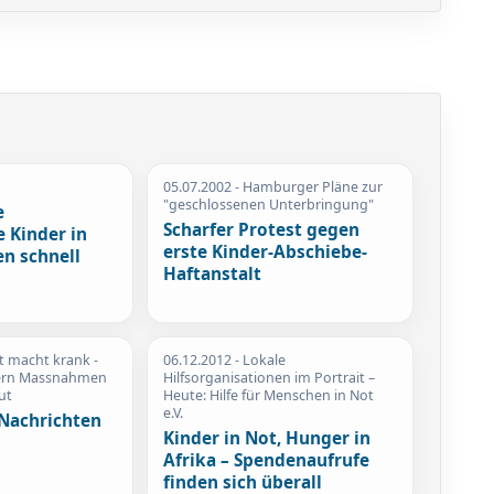
a
05.07.2002
- Hamburger Pläne zur
"geschlossenen Unterbringung"
e
Scharfer Protest gegen
 Kinder in
erste Kinder-Abschiebe-
en schnell
Haftanstalt
t macht krank -
06.12.2012
- Lokale
dern Massnahmen
Hilfsorganisationen im Portrait –
ut
Heute: Hilfe für Menschen in Not
e.V.
Nachrichten
Kinder in Not, Hunger in
Afrika – Spendenaufrufe
finden sich überall