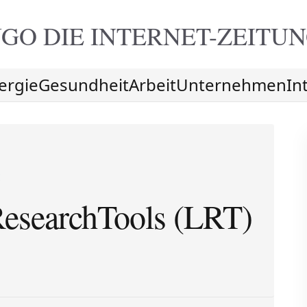
GO DIE
INTERNET-ZEITU
ergie
Gesundheit
Arbeit
Unternehmen
In
E
ResearchTools (LRT)