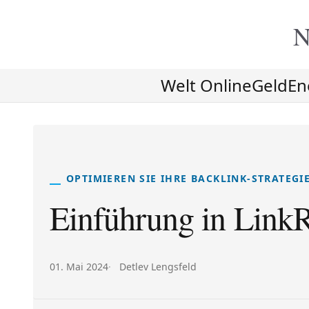
N
Welt Online
Geld
En
OPTIMIEREN SIE IHRE BACKLINK-STRATEGI
Einführung in Link
Veröffentlicht am:
Autor:
01. Mai 2024
Detlev Lengsfeld