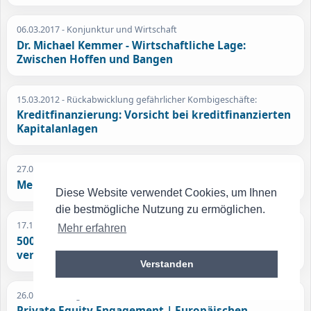
06.03.2017
- Konjunktur und Wirtschaft
Dr. Michael Kemmer - Wirtschaftliche Lage:
Zwischen Hoffen und Bangen
15.03.2012
- Rückabwicklung gefährlicher Kombigeschäfte:
Kreditfinanzierung: Vorsicht bei kreditfinanzierten
Kapitalanlagen
27.04.2010
- "Reformen"
Merkel macht Druck auf Griechenland
Diese Website verwendet Cookies, um Ihnen
die bestmögliche Nutzung zu ermöglichen.
17.10.2008
- Eilgesetz soll Samstag in Kraft treten
Mehr erfahren
500-Milliarden-Euro-Paket für Banken
verabschiedet
Verstanden
26.01.2012
- urgewald Büro Berlin
Private Equity Engagement | Europäischen