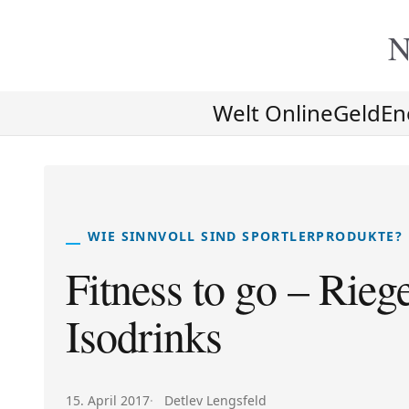
N
Welt Online
Geld
En
WIE SINNVOLL SIND SPORTLERPRODUKTE?
Fitness to go – Rieg
Isodrinks
Veröffentlicht am:
Autor:
15. April 2017
Detlev Lengsfeld