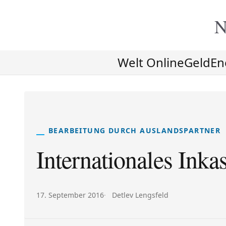
N
Welt Online
Geld
En
BEARBEITUNG DURCH AUSLANDSPARTNER
Internationales Inka
Veröffentlicht am:
Autor:
17. September 2016
Detlev Lengsfeld