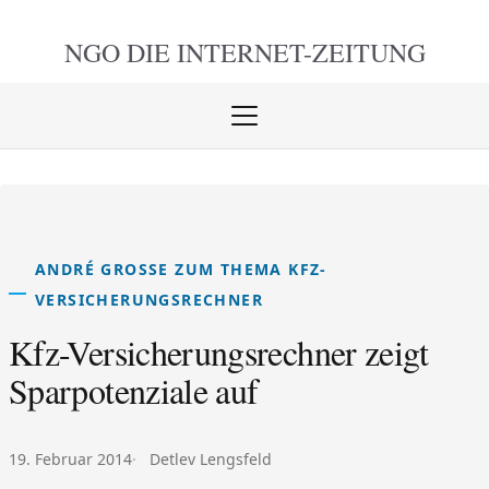
NGO DIE
INTERNET-ZEITUNG
Menü
öffnen
schlie
ANDRÉ GROSSE ZUM THEMA KFZ-V
ERSICHERUNGSRECHNER
Kfz-Versicherungsrechner zeigt
Sparpotenziale auf
Veröffentlicht am:
Autor:
19. Februar 2014
Detlev Lengsfeld