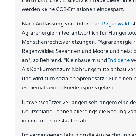
werden keine CO2-Emissionen eingespart."
Nach Auffassung von Rettet den
Regenwald
is
Agrarenergie mitverantwortlich für Hungertot
Menschenrechtsverletzungen. "Agrarenergie ret
Regenwälder, Savannen und Moore und heizt da
an", so Behrend. "Kleinbauern und
Indigene
we
Als Konkurrenz zum Nahrungsmittelanbau vers
und wird zum sozialen Sprengsatz." Für einen
es niemals einen Friedenspreis geben.
Umweltschützer verlangen seit langem eine d
Deutschland, lehnen allerdings die Rodung vo
in den Industriestaaten ab.
Im vergangenen Jahr ging die Auszeichnung 