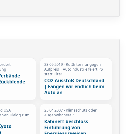
ordert
23.09.2019
- Rußfilter nur gegen
hung
Aufpreis | Autoindustrie feiert PS
statt Filter
Verbände
CO2 Ausstoß Deutschland
Rückblende
| Fangen wir endlich beim
Auto an
nd USA
25.04.2007
- Klimaschutz oder
siven Dialog zum
Augenwischerei?
Kabinett beschloss
Kyoto
Einführung von
e
Energieausweisen