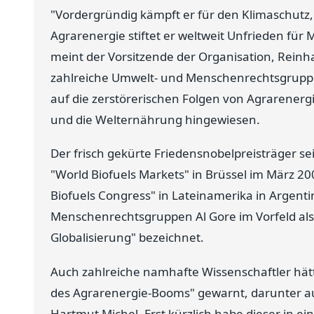
"Vordergründig kämpft er für den Klimaschutz
Agrarenergie stiftet er weltweit Unfrieden für
meint der Vorsitzende der Organisation, Rein
zahlreiche Umwelt- und Menschenrechtsgruppe
auf die zerstörerischen Folgen von Agrarenergie
und die Welternährung hingewiesen.
Der frisch gekürte Friedensnobelpreisträger se
"World Biofuels Markets" in Brüssel im März 2
Biofuels Congress" in Lateinamerika in Argent
Menschenrechtsgruppen Al Gore im Vorfeld als
Globalisierung" bezeichnet.
Auch zahlreiche namhafte Wissenschaftler hät
des Agrarenergie-Booms" gewarnt, darunter au
Hartmut Michel. Erst kürzlich habe dieser in ei