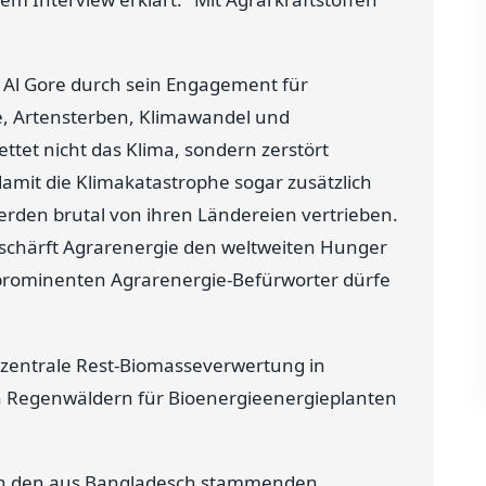
t Al Gore durch sein Engagement für
e, Artensterben, Klimawandel und
tet nicht das Klima, sondern zerstört
mit die Klimakatastrophe sogar zusätzlich
rden brutal von ihren Ländereien vertrieben.
chärft Agrarenergie den weltweiten Hunger
 prominenten Agrarenergie-Befürworter dürfe
ezentrale Rest-Biomasseverwertung in
n Regenwäldern für Bioenergieenergieplanten
an den aus Bangladesch stammenden