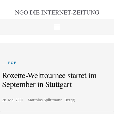
NGO DIE
INTERNET-ZEITUNG
Menü
öffnen
schlie
POP
Roxette-Welttournee startet im
September in Stuttgart
Veröffentlicht am:
Autor:
28. Mai 2001
Matthias Splittmann (Bergt)