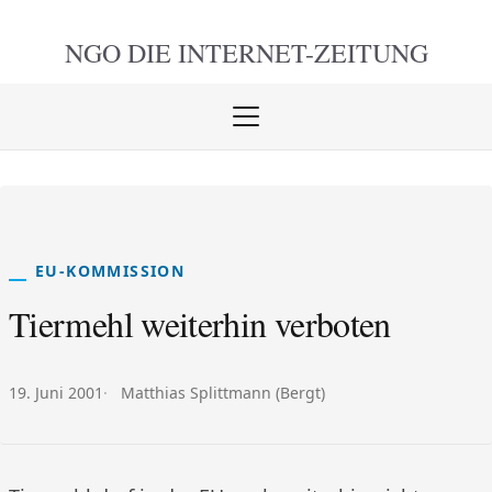
NGO DIE
INTERNET-ZEITUNG
Menü
öffnen
schlie
EU-KOMMISSION
Tiermehl weiterhin verboten
Veröffentlicht am:
Autor:
19. Juni 2001
Matthias Splittmann (Bergt)