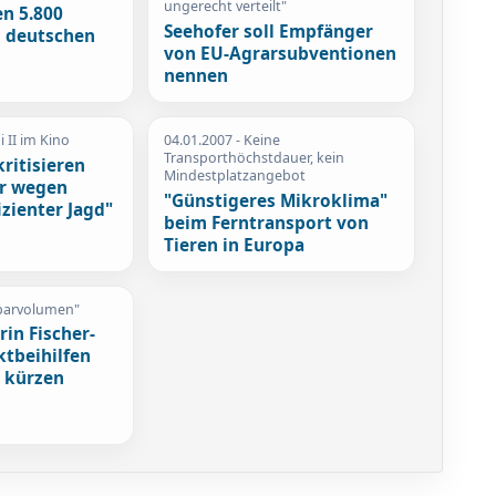
ungerecht verteilt"
en 5.800
Seehofer soll Empfänger
n deutschen
von EU-Agrarsubventionen
nennen
 II im Kino
04.01.2007
- Keine
Transporthöchstdauer, kein
kritisieren
Mindestplatzangebot
r wegen
"Günstigeres Mikroklima"
izienter Jagd"
beim Ferntransport von
Tieren in Europa
sparvolumen"
in Fischer-
ktbeihilfen
e kürzen