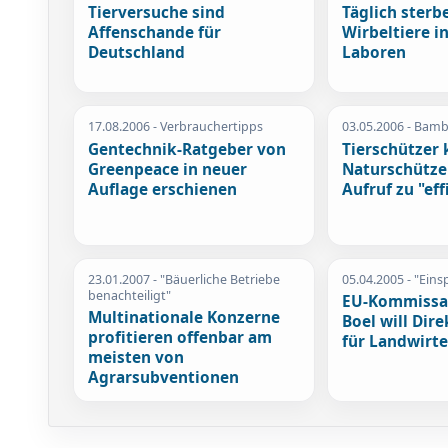
Tierversuche sind
Täglich sterb
Affenschande für
Wirbeltiere i
Deutschland
Laboren
17.08.2006
- Verbrauchertipps
03.05.2006
- Bambi
Gentechnik-Ratgeber von
Tierschützer 
Greenpeace in neuer
Naturschütze
Auflage erschienen
Aufruf zu "eff
23.01.2007
- "Bäuerliche Betriebe
05.04.2005
- "Ein
benachteiligt"
EU-Kommissar
Multinationale Konzerne
Boel will Dire
profitieren offenbar am
für Landwirt
meisten von
Agrarsubventionen