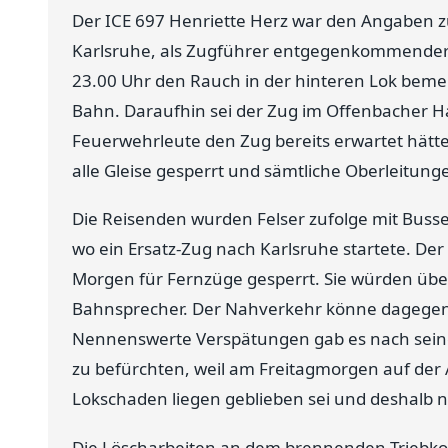
Der ICE 697 Henriette Herz war den Angaben z
Karlsruhe, als Zugführer entgegenkommende
23.00 Uhr den Rauch in der hinteren Lok bemerk
Bahn. Daraufhin sei der Zug im Offenbacher 
Feuerwehrleute den Zug bereits erwartet hät
alle Gleise gesperrt und sämtliche Oberleitung
Die Reisenden wurden Felser zufolge mit Bus
wo ein Ersatz-Zug nach Karlsruhe startete. D
Morgen für Fernzüge gesperrt. Sie würden über
Bahnsprecher. Der Nahverkehr könne dagegen
Nennenswerte Verspätungen gab es nach seiner
zu befürchten, weil am Freitagmorgen auf der
Lokschaden liegen geblieben sei und deshalb n
Die Löscharbeiten an dem brennenden Triebkop