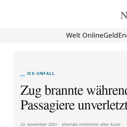
N
Welt Online
Geld
En
ICE-UNFALL
Zug brannte während
Passagiere unverletz
Veröffentlicht am:
Autor:
23. November 2001
ehemals mitstreiter alter Autor