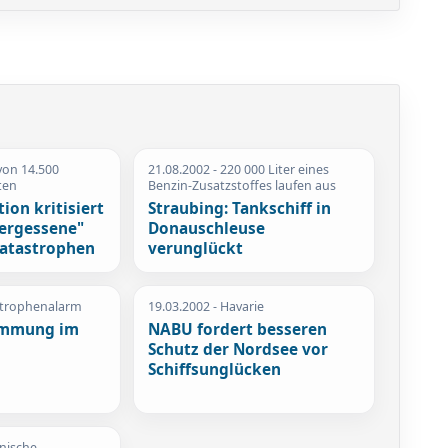
von 14.500
21.08.2002
- 220 000 Liter eines
ten
Benzin-Zusatzstoffes laufen aus
ion kritisiert
Straubing: Tankschiff in
vergessene"
Donauschleuse
atastrophen
verunglückt
strophenalarm
19.03.2002
- Havarie
mmung im
NABU fordert besseren
Schutz der Nordsee vor
Schiffsunglücken
enische