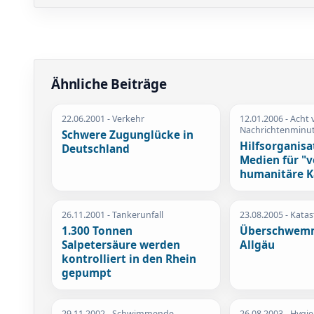
Ähnliche Beiträge
22.06.2001
- Verkehr
12.01.2006
- Acht 
Nachrichtenminu
Schwere Zugunglücke in
Hilfsorganisat
Deutschland
Medien für "
humanitäre K
26.11.2001
- Tankerunfall
23.08.2005
- Kata
1.300 Tonnen
Überschwem
Salpetersäure werden
Allgäu
kontrolliert in den Rhein
gepumpt
29.11.2002
- Schwimmende
26.08.2003
- Hygi