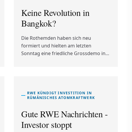
Keine Revolution in
Bangkok?
Die Rothemden haben sich neu
formiert und hielten am letzten
Sonntag eine friedliche Grossdemo in
Bangkok ab. Zum Schrecken der
Regierung erreichte die Beteiligung um
die 40.000 Protestierende. Sie fordern
nach wie vor Neuwahlen, die
Freilassung ihrer eingekerkerten
RWE KÜNDIGT INVESTITION IN
RÜMÄNISCHES ATOMKRAFTWERK
Anführer und die ganze Aufklärung
über die Vorfälle des April und Mai
Gute RWE Nachrichten -
letzten Jahres. Trotz der Zerschlagung
Investor stoppt
der politischen Opposition erreicht die
Demokratisierungsbewegung ein