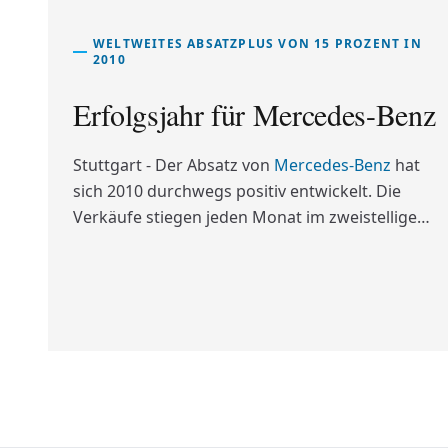
WELTWEITES ABSATZPLUS VON 15 PROZENT IN
2010
Erfolgsjahr für Mercedes-Benz
Stuttgart - Der Absatz von
Mercedes-Benz
hat
sich 2010 durchwegs positiv entwickelt. Die
Verkäufe stiegen jeden Monat im zweistelligen
Prozentbereich, bereits Ende November wurde
das Volumen des Jahres 2009 übertroffen. Das
vierte Quartal war mit 313.700 Auslieferungen
und einem Zuwachs von 14 Prozent das beste
der Unternehmensgeschichte. Im Gesamtjahr
konnte Mercedes-Benz den Absatz weltweit um
15 Prozent steigern, 1.167.700 (i.V. 1.012.300)
Einheiten wurden an Kunden übergeben. Im