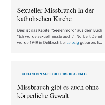
Sexueller Missbrauch in der
katholischen Kirche
Dies ist das Kapitel "Seelenmord" aus dem Buch
"Ich wurde sexuell missbraucht". Norbert Denef
wurde 1949 in Delitzsch bei
Leipzig
geboren. Er
ist verheiratet, hat zwei Kinder. Mit seiner Frau
lebt er an der Ostsee in Scharbeutz. Viele Jahre
war er als Technischer Leiter im Theater tätig.
Seit 22 Jahren beschäftigt er sich mit dem
Thema sexualisierte Gewalt und mit dem
BERLINERIN SCHREIBT IHRE BIOGRAFIE
Abbruch der Schweigemauer.
Missbrauch gibt es auch ohne
körperliche Gewalt