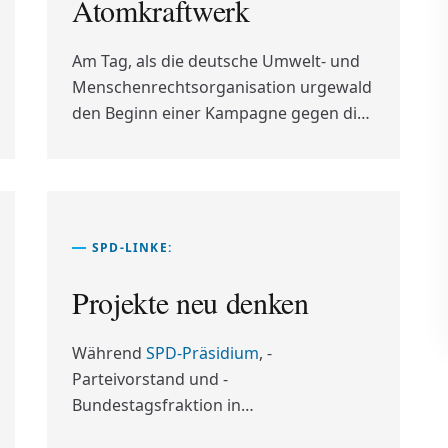
Atomkraftwerk
Ausmaß, welches die Regierung
ernsthaft bedrängt. Doch was war
Am Tag, als die deutsche Umwelt- und
geschehen, blenden wir zurück.
Menschenrechtsorganisation urgewald
den Beginn einer Kampagne gegen die
Beteiligung des Energieversorgers RWE
am
Atomkraftwerk
Cernavoda
ankündigte, gab der Konzern seinen
Rückzug aus dem umstrittenen Projekt
bekannt.
SPD-LINKE:
Projekte neu denken
Während
SPD-Präsidium
, -
Parteivorstand und -
Bundestagsfraktion in
Klausursitzungen um Formulierungen