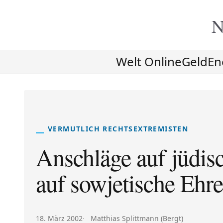
N
Welt Online
Geld
En
VERMUTLICH RECHTSEXTREMISTEN
Anschläge auf jüdis
auf sowjetische Ehr
Veröffentlicht am:
Autor:
18. März 2002
Matthias Splittmann (Bergt)