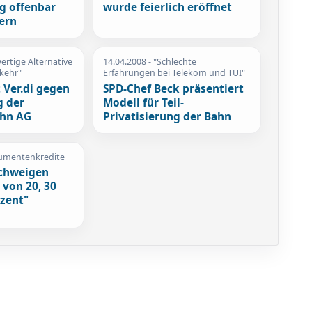
g offenbar
wurde feierlich eröffnet
dern
wertige Alternative
14.04.2008
- "Schlechte
rkehr"
Erfahrungen bei Telekom und TUI"
 Ver.di gegen
SPD-Chef Beck präsentiert
g der
Modell für Teil-
ahn AG
Privatisierung der Bahn
umentenkredite
chweigen
 von 20, 30
zent"