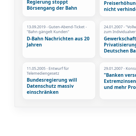
Regierung stoppt
Preiserhöhun
Börsengang der Bahn
nicht verhin
13.09.2019
- Guten-Abend-Ticket -
24.01.2007
- "Voll
"Bahn gängelt Kunden"
zum Individualve
D-Bahn Nachrichten aus 20
Gewerkschaft
Jahren
Privatisierun
Deutschen B
11.05.2005
- Entwurf für
29.01.2007
- Kons
Telemediengesetz
"Banken vers
Bundesregierung will
Extremzinsen
Datenschutz massiv
und mehr Pro
einschränken