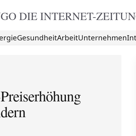
GO DIE
INTERNET-ZEITU
ergie
Gesundheit
Arbeit
Unternehmen
In
-Preiserhöhung
ndern