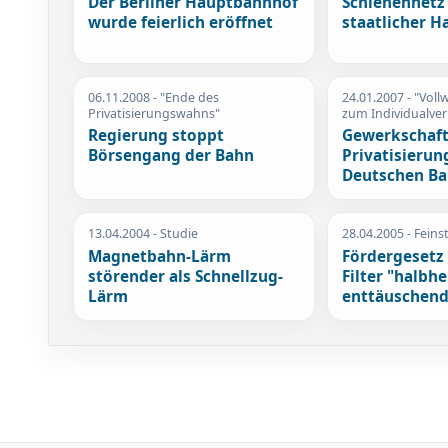
Der Berliner Hauptbahnhof
Schienennetz 
wurde feierlich eröffnet
staatlicher H
06.11.2008
- "Ende des
24.01.2007
- "Voll
Privatisierungswahns"
zum Individualve
Regierung stoppt
Gewerkschaft
Börsengang der Bahn
Privatisierun
Deutschen B
13.04.2004
- Studie
28.04.2005
- Feins
Magnetbahn-Lärm
Fördergesetz 
störender als Schnellzug-
Filter "halbh
Lärm
enttäuschend