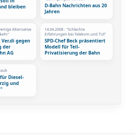
soll in
D-Bahn Nachrichten aus 20
and bleiben
Jahren
wertige Alternative
14.04.2008
- "Schlechte
rkehr"
Erfahrungen bei Telekom und TUI"
 Ver.di gegen
SPD-Chef Beck präsentiert
g der
Modell für Teil-
ahn AG
Privatisierung der Bahn
taub
für Diesel-
erzig und
"