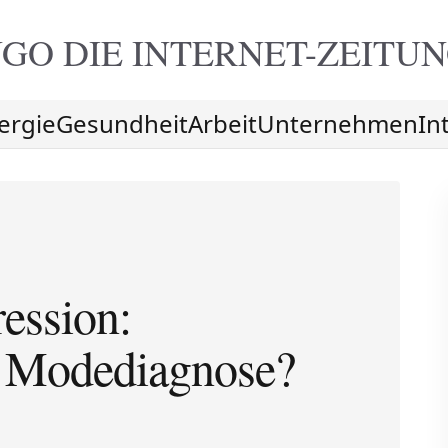
GO DIE
INTERNET-ZEITU
ergie
Gesundheit
Arbeit
Unternehmen
In
ession:
r Modediagnose?