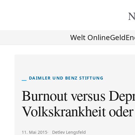
N
Welt Online
Geld
En
DAIMLER UND BENZ STIFTUNG
Burnout versus Depr
Volkskrankheit ode
Veröffentlicht am:
Autor:
11. Mai 2015
Detlev Lengsfeld