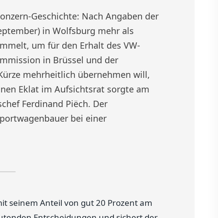
 Konzern-Geschichte: Nach Angaben der
eptember) in Wolfsburg mehr als
mmelt, um für den Erhalt des VW-
mmission in Brüssel und der
Kürze mehrheitlich übernehmen will,
inen Eklat im Aufsichtsrat sorgte am
schef Ferdinand Piëch. Der
Sportwagenbauer bei einer
t seinem Anteil von gut 20 Prozent am
utenden Entscheidungen und sichert der