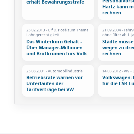
Personalvors
erhält Bewährungsstrafe
Hartz kann m
rechnen
25.02.2013
- Ulf D. Posé zum Thema
21.09.2004
- Fahrv
Lohngerechtigkeit
ohne Filter ab 1. 
Das Winterkorn Gehalt -
Städte müsse
Über Manager-Millionen
wegen zu dre
und Brotkrumen fürs Volk
rechnen
25.08.2001
- Automobilindustrie
14.03.2012
- VW - 
Betriebsräte warnen vor
Volkswagen: 
Unterlaufen der
für die CSR-L
Tarifverträge bei VW