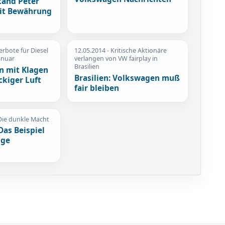
tand Peter
it Bewährung
erbote für Diesel
12.05.2014
- Kritische Aktionäre
Januar
verlangen von VW fairplay in
Brasilien
n mit Klagen
Brasilien: Volkswagen muß
ckiger Luft
fair bleiben
Die dunkle Macht
Das Beispiel
üge