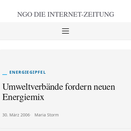
NGO DIE
INTERNET-ZEITUNG
Menü
öffnen
schlie
ENERGIEGIPFEL
Umweltverbände fordern neuen
Energiemix
Veröffentlicht am:
Autor:
30. März 2006
Maria Storm