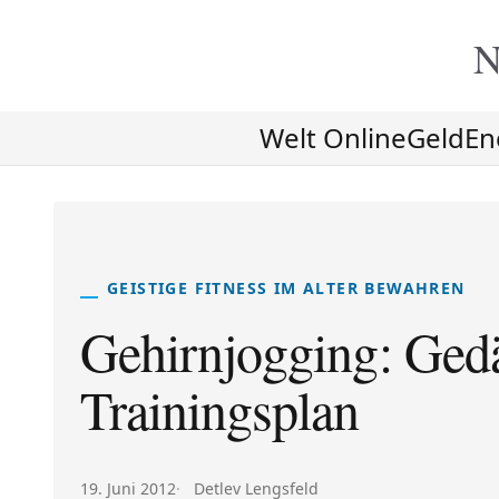
N
Welt Online
Geld
En
GEISTIGE FITNESS IM ALTER BEWAHREN
Gehirnjogging: Gedä
Trainingsplan
Veröffentlicht am:
Autor:
19. Juni 2012
Detlev Lengsfeld