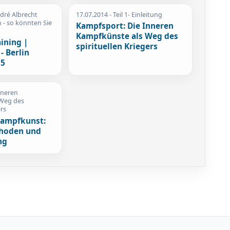
ndré Albrecht
17.07.2014
- Teil 1- Einleitung
n - so könnten Sie
Kampfsport: Die Inneren
Kampfkünste als Weg des
ining |
spirituellen Kriegers
- Berlin
15
nneren
 Weg des
ers
Kampfkunst:
thoden und
ng