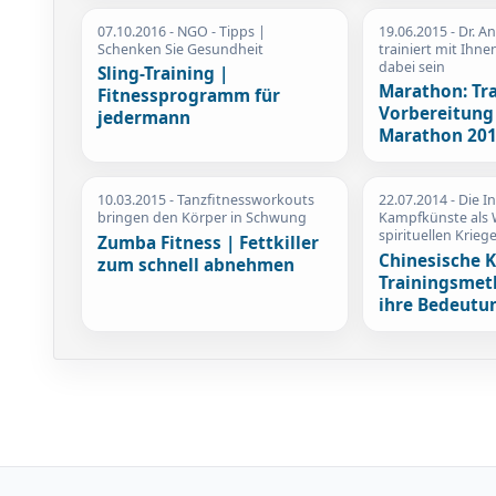
07.10.2016
- NGO - Tipps |
19.06.2015
- Dr. A
Schenken Sie Gesundheit
trainiert mit Ihne
dabei sein
Sling-Training |
Marathon: Tra
Fitnessprogramm für
Vorbereitung 
jedermann
Marathon 20
10.03.2015
- Tanzfitnessworkouts
22.07.2014
- Die I
bringen den Körper in Schwung
Kampfkünste als
spirituellen Krieg
Zumba Fitness | Fettkiller
Chinesische 
zum schnell abnehmen
Trainingsme
ihre Bedeutu