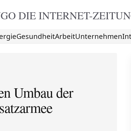
GO DIE
INTERNET-ZEITU
ergie
Gesundheit
Arbeit
Unternehmen
In
ren Umbau der
satzarmee