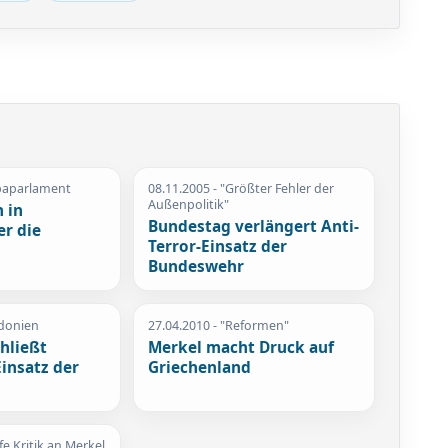
paparlament
08.11.2005
- "Größter Fehler der
Außenpolitik"
 in
Bundestag verlängert Anti-
er die
Terror-Einsatz der
Bundeswehr
donien
27.04.2010
- "Reformen"
hließt
Merkel macht Druck auf
insatz der
Griechenland
fe Kritik an Merkel