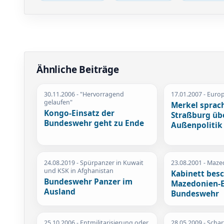
Ähnliche Beiträge
30.11.2006
- "Hervorragend
17.01.2007
- Euro
gelaufen"
Merkel sprach
Kongo-Einsatz der
Straßburg üb
Bundeswehr geht zu Ende
Außenpolitik
24.08.2019
- Spürpanzer in Kuwait
23.08.2001
- Maze
und KSK in Afghanistan
Kabinett besc
Bundeswehr Panzer im
Mazedonien-E
Ausland
Bundeswehr
25.10.2006
- Entmilitarisierung oder
28.05.2009
- Schar