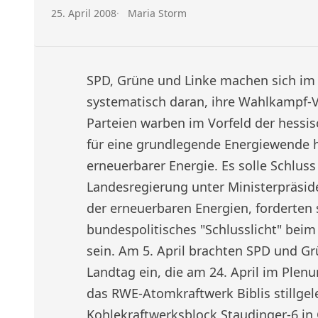
Veröffentlicht am:
Autor:
25. April 2008
Maria Storm
SPD, Grüne und Linke machen sich im
systematisch daran, ihre Wahlkampf-V
Parteien warben im Vorfeld der hess
für eine grundlegende Energiewende 
erneuerbarer Energie. Es solle Schluss
Landesregierung unter Ministerpräsi
der erneuerbaren Energien, forderten 
bundespolitisches "Schlusslicht" bei
sein. Am 5. April brachten SPD und Gr
Landtag ein, die am 24. April im Plen
das RWE-Atomkraftwerk Biblis stillgel
Kohlekraftwerksblock Staudinger-6 in