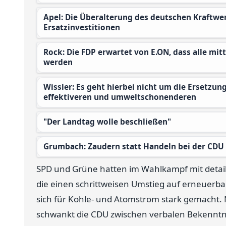
Apel: Die Überalterung des deutschen Kraftwerkparks erfordert dringende
Ersatzinvestitionen
Rock: Die FDP erwartet von E.ON, dass alle mittlerweile gemachten Zusagen auch eingehalten
werden
Wissler: Es geht hierbei nicht um die Ersetzung alter Kraftwerksblöcke durch einen angeblich
effektiveren und umweltschonenderen
"Der Landtag wolle beschließen"
Grumbach: Zaudern statt Handeln bei der CDU
SPD und Grüne hatten im Wahlkampf mit detai
die einen schrittweisen Umstieg auf erneuerb
sich für Kohle- und Atomstrom stark gemacht. 
schwankt die CDU zwischen verbalen Bekenntn