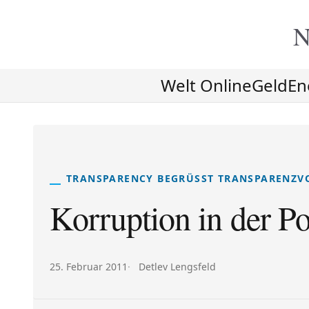
N
Welt Online
Geld
En
TRANSPARENCY BEGRÜSST TRANSPARENZVO
Korruption in der Po
Veröffentlicht am:
Autor:
25. Februar 2011
Detlev Lengsfeld