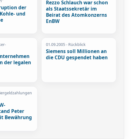
n"
Rezzo Schlauch war schon
ruption der
als Staatssekretär im
 Kohle- und
Beirat des Atomkonzerns
ne
EnBW
ker-
01.09.2005
- Rückblick
Siemens soll Millionen an
Unternehmen
die CDU gespendet haben
on der legalen
iergeldzahlungen
VW-
tand Peter
it Bewährung