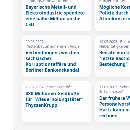
Landtagswahlswahlkampf
Konzerninteresse
Bayerische Metall- und
Mögliche Kor
Elektroindustrie spendete
Politik durch
eine halbe Million an die
Atomkonzer
CSU
20.06.2007
-
10.05.2005
- Politi
Plattenbauunternehmen Aubis
Nebentätigkeiten
Verbindungen zwischen
Beiräte von 
sächsischer
"letzte Basti
Korruptionsaffäre und
Bestechung"
Berliner Bankenskandal
23.02.2007
- Kartellverstöße
17.01.2007
- Schm
& "Lustreisen"
480-Millionen-Geldbuße
Der frühere 
für "Wiederholungstäter"
Personalvors
ThyssenKrupp
Hartz kann m
rechnen