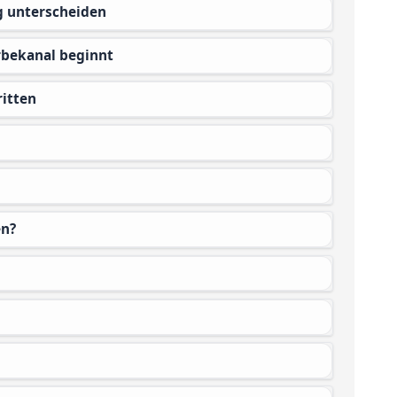
g unterscheiden
bekanal beginnt
ritten
en?