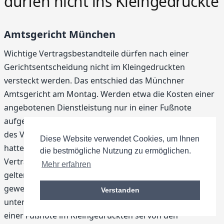
dürfen nicht ins Kleingedruckte
Amtsgericht München
Wichtige Vertragsbestandteile dürfen nach einer
Gerichtsentscheidung nicht im Kleingedruckten
versteckt werden. Das entschied das Münchner
Amtsgericht am Montag. Werden etwa die Kosten einer
angebotenen Dienstleistung nur in einer Fußnote
aufgeführt, muss der Kunde auch bei Unterzeichnung
des Vertrags nicht zahlen. Ein Münchner Online-Service
Diese Website verwendet Cookies, um Ihnen
hatte gegen einen Unternehmer Ansprüche aus einem
die bestmögliche Nutzung zu ermöglichen.
Vertrag über Eintragung in ein Internet-Branchenbuch
Mehr erfahren
geltend gemacht. Der Anlagenbauer hatte sich
geweigert, mehr als 1600 Euro für den von ihm
Verstanden
unterschriebenen Eintragungsantrag zu zahlen. Nur in
einer Fußnote im Kleingedruckten sei von den