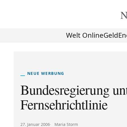
N
Welt Online
Geld
En
NEUE WERBUNG
Bundesregierung unt
Fernsehrichtlinie
Veröffentlicht am:
Autor:
27. Januar 2006
Maria Storm