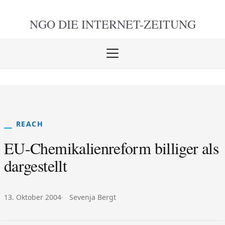
NGO DIE
INTERNET-ZEITUNG
Menü
öffnen
schlie
REACH
EU-Chemikalienreform billiger als
dargestellt
Veröffentlicht am:
Autor:
13. Oktober 2004
Sevenja Bergt