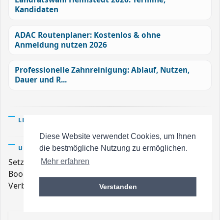
Kandidaten
ADAC Routenplaner: Kostenlos & ohne
Anmeldung nutzen 2026
Professionelle Zahnreinigung: Ablauf, Nutzen,
Dauer und R...
LESETIPPS/KAUFTIPPS
Diese Website verwendet Cookies, um Ihnen
UNTERSTÜTZUNG
die bestmögliche Nutzung zu ermöglichen.
Setzen Sie Banner und Links auf Ihre Seite.
Mehr erfahren
Bookmarken Sie uns, und helfen Sie so mit der
Verbreitung der wichtigen Inhalte.
Verstanden