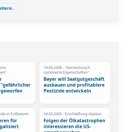
itere..
iche
19.09.2006
- "Gentechnisch
gen"
optimierte Eigenschaften"
e
Bayer will Saatgutgeschäft
"gefährlicher
ausbauen und profitablere
orgeworfen
Pestizide entwickeln
zide in Erdbeeren
24.03.2005
- Erschließung Alaskas
eren für
Folgen der Ölkatastrophen
galisiert
interessieren die US-