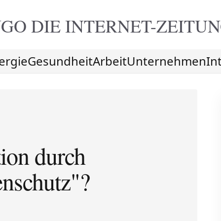
GO DIE
INTERNET-ZEITU
ergie
Gesundheit
Arbeit
Unternehmen
In
tion durch
enschutz"?