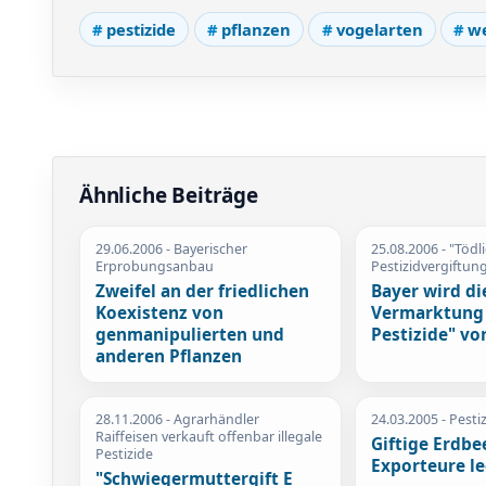
pestizide
pflanzen
vogelarten
we
Ähnliche Beiträge
29.06.2006
- Bayerischer
25.08.2006
- "Tödl
Erprobungsanbau
Pestizidvergiftun
Zweifel an der friedlichen
Bayer wird di
Koexistenz von
Vermarktung 
genmanipulierten und
Pestizide" v
anderen Pflanzen
28.11.2006
- Agrarhändler
24.03.2005
- Pesti
Raiffeisen verkauft offenbar illegale
Giftige Erdbe
Pestizide
Exporteure le
"Schwiegermuttergift E