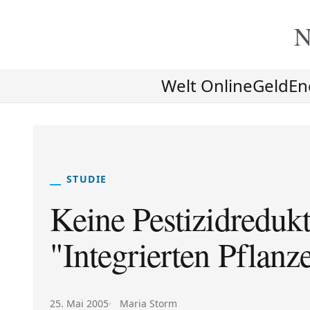
N
Welt Online
Geld
En
STUDIE
Keine Pestizidreduk
"Integrierten Pflanz
Veröffentlicht am:
Autor:
25. Mai 2005
Maria Storm