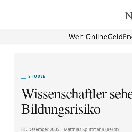
N
Welt Online
Geld
En
STUDIE
Wissenschaftler seh
Bildungsrisiko
Veröffentlicht am:
Autor:
01. Dezember 2005
Matthias Splittmann (Bergt)