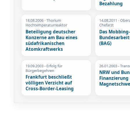
Bezahlung
18.08.2006
- Thorium
14.08.2011
- Obera
Hochtemperaturreaktor
Chefarzt
Beteiligung deutscher
Das Mobbing-
Konzerne am Bau eines
Bundesarbeit
südafrikanischen
(BAG)
Atomkraftwerks
19.09.2003
- Erfolg für
26.01.2003
- Trans
Bürgerbegehren
NRW und Bund
Frankfurt beschließt
Finanzierung
völligen Verzicht auf
Magnetschw
Cross-Border-Leasing