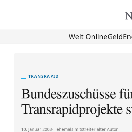
N
Welt Online
Geld
En
TRANSRAPID
Bundeszuschüsse fü
Transrapidprojekte s
Veröffentlicht am:
Autor:
10. Januar 2003
ehemals mitstreiter alter Autor