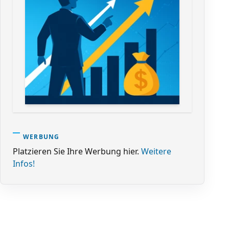
der ab. Dabei kommen namentlich in Betracht:

 aufgewendete Wille, das Maß der Pflichtwidrigkeit,

 des Täters, einen Ausgleich mit dem Verletzten zu errei
abe also nach dem Grundsatz des freiheitlich-demokratisc
en.

WERBUNG
Platzieren Sie Ihre Werbung hier.
Weitere
Infos!