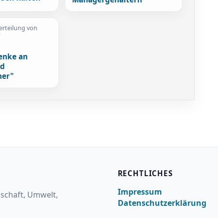
erteilung von
"
t
enke an
nd
ner"
RECHTLICHES
Impressum
lschaft, Umwelt,
Datenschutzerklärung