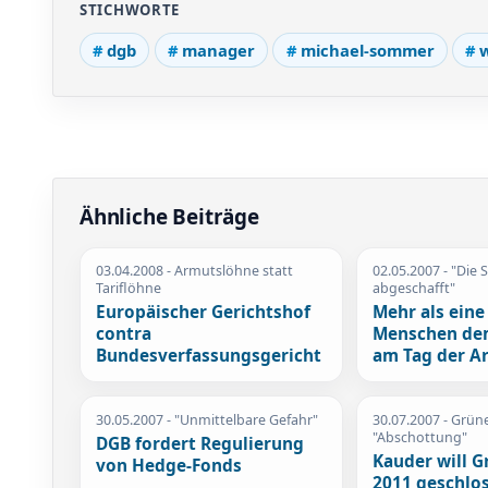
STICHWORTE
dgb
manager
michael-sommer
w
Ähnliche Beiträge
03.04.2008
- Armutslöhne statt
02.05.2007
- "Die S
Tariflöhne
abgeschafft"
Europäischer Gerichtshof
Mehr als eine
contra
Menschen de
Bundesverfassungsgericht
am Tag der Ar
30.05.2007
- "Unmittelbare Gefahr"
30.07.2007
- Grüne
"Abschottung"
DGB fordert Regulierung
Kauder will G
von Hedge-Fonds
2011 geschlo