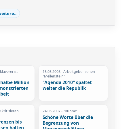
eitere..
klaverei ist
13.03.2008
- Arbeitgeber sehen
"Meilenstein"
 halbe Million
"Agenda 2010" spaltet
monstrierten
weiter die Republik
beit
 kritisieren
24.05.2007
- "Bühne"
Schöne Worte über die
renzen bis
Begrenzung von
ssen halten
Managergehältern