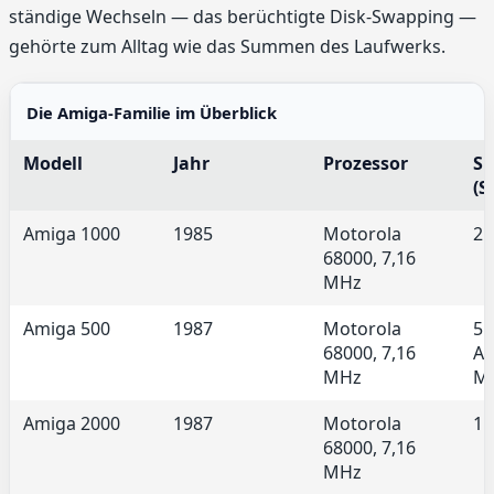
ständige Wechseln — das berüchtigte Disk-Swapping —
gehörte zum Alltag wie das Summen des Laufwerks.
Die Amiga-Familie im Überblick
Modell
Jahr
Prozessor
Sp
(S
Amiga 1000
1985
Motorola
25
68000, 7,16
MHz
Amiga 500
1987
Motorola
51
68000, 7,16
Au
MHz
M
Amiga 2000
1987
Motorola
1 
68000, 7,16
MHz