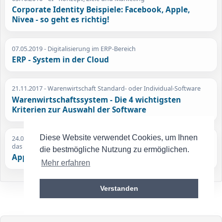
Corporate Identity Beispiele: Facebook, Apple,
Nivea - so geht es richtig!
07.05.2019
- Digitalisierung im ERP-Bereich
ERP - System in der Cloud
21.11.2017
- Warenwirtschaft Standard- oder Individual-Software
Warenwirtschaftssystem - Die 4 wichtigsten
Kriterien zur Auswahl der Software
Diese Website verwendet Cookies, um Ihnen
24.09.2019
- iPhone 5 kommt erst 2012 - Apple veröffentlicht 2011
das iPhone 4S
die bestmögliche Nutzung zu ermöglichen.
Apple Kurznachrichten Retrospektive
Mehr erfahren
Verstanden