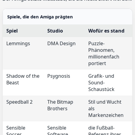
Spiele, die den Amiga prägten
Spiel
Studio
Wofür es stand
Lemmings
DMA Design
Puzzle-
Phänomen,
millionenfach
portiert
Shadow of the
Psygnosis
Grafik- und
Beast
Sound-
Schaustück
Speedball 2
The Bitmap
Stil und Wucht
Brothers
als
Markenzeichen
Sensible
Sensible
die Fußball-
Soccer
Software
Referenz ihrer