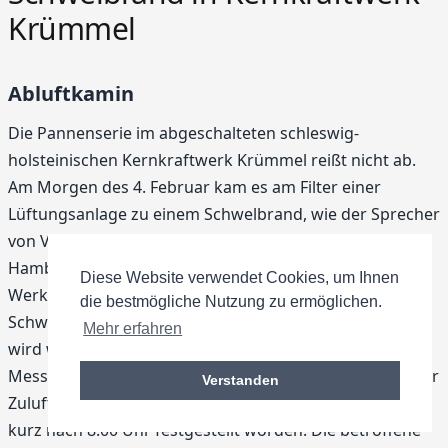
Krümmel
Abluftkamin
Die Pannenserie im abgeschalteten schleswig-
holsteinischen Kernkraftwerk Krümmel reißt nicht ab.
Am Morgen des 4. Februar kam es am Filter einer
Lüftungsanlage zu einem Schwelbrand, wie der Sprecher
von Vattenfall Europe Nuclear Energy, Ivo Banek, in
Hamburg mitteilte. Der Brand sei durch die
Diese Website verwendet Cookies, um Ihnen
Werksfeuerwehr gelöscht worden. Die Ursache für den
die bestmögliche Nutzung zu ermöglichen.
Schwelbrand ist noch nicht abschließend geklärt und
Mehr erfahren
wird weiter untersucht. Der Schwelbrand war im
Messraum des Abluftkamins an einer Filtermatte in einer
Verstanden
Zuluftanlage entstanden. Er war den Angaben zufolge
kurz nach 8.00 Uhr festgestellt worden. Die betroffene