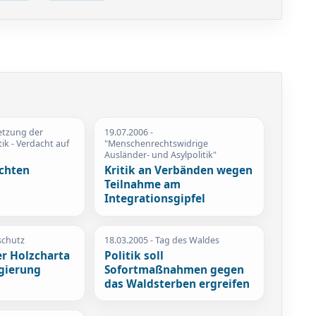
etzung der
19.07.2006
-
ik - Verdacht auf
"Menschenrechtswidrige
Ausländer- und Asylpolitik"
ichten
Kritik an Verbänden wegen
Teilnahme am
Integrationsgipfel
schutz
18.03.2005
- Tag des Waldes
er Holzcharta
Politik soll
gierung
Sofortmaßnahmen gegen
das Waldsterben ergreifen