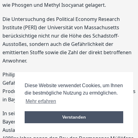
wie Phosgen und Methyl Isocyanat gelagert.
Die Untersuchung des Political Economy Research
Institute (PERI) der Universität von Massachusetts
berücksichtige nicht nur die Höhe des Schadstoff-
Ausstoßes, sondern auch die Gefährlichkeit der
emittierten Stoffe sowie die Zahl der direkt betroffenen
Anwohner.
Philipp Mimkes von der Coordination gegen BAYER-
Gefahren forderte Bayer am 30. April auf, "die Höhe der
Diese Website verwendet Cookies, um Ihnen
Produktionsrückstände drastisch zu senken – besonders
die bestmögliche Nutzung zu ermöglichen.
in Baytown".
Mehr erfahren
In seinen deutschen Verbrennungsanlagen verbrenne
Verstanden
Bayer Sondermüll von rund 300 Firmen aus dem In- und
Ausland. Die Bayer-Kritiker hatten sich bereits Ende der