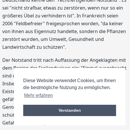
sei "nicht strafbar, etwas zu zerstören, wenn nur so ein
größeres Übel zu verhindern ist". In Frankreich seien
2006 "Feldbefreier" freigesprochen worden, "da keiner
von ihnen aus Eigennutz handelte, sondern die Pflanzen
zerstört wurden, um Umwelt, Gesundheit und
Landwirtschaft zu schützen".
Der Notstand tritt nach Auffassung der Angeklagten mit
dem Beginn der Freilandsaison ein: "Einmal ausgebracht
sind die Gentech-Pflanzen nicht mehr rückholbar."
Diese Website verwendet Cookies, um Ihnen
Insbesondere Imker, aber auch viele Bauern sähen ihre
die bestmögliche Nutzung zu ermöglichen.
Existenz durch die Ausbreitung der Gentechnik
Mehr erfahren
gefährdet. "Die Mehrheit der Bundesbürger ist gegen
Gentechnik auf den Feldern und Tellern. Trotzdem
Verstanden
schützt die Politik Menschen und Umwelt nicht vor den
Gefahren der manipulierten Saat", so die Kritik.