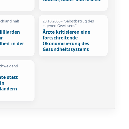
chland hält
23.10.2006
- "Selbstbetrug des
t
eigenen Gewissens"
Milliarden
Ärzte kritisieren eine
ür
fortschreitende
heit in der
Ökonomisierung des
Gesundheitssystems
lschweigend
te statt
in
ländern