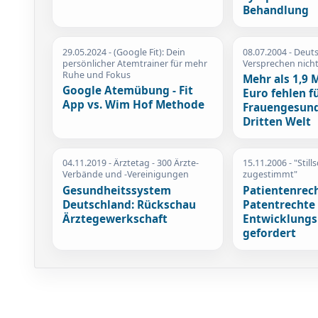
Behandlung
29.05.2024
- (Google Fit): Dein
08.07.2004
- Deuts
persönlicher Atemtrainer für mehr
Versprechen nich
Ruhe und Fokus
Mehr als 1,9 
Google Atemübung - Fit
Euro fehlen f
App vs. Wim Hof Methode
Frauengesund
Dritten Welt
04.11.2019
- Ärztetag - 300 Ärzte-
15.11.2006
- "Stil
Verbände und -Vereinigungen
zugestimmt"
Gesundheitssystem
Patientenrech
Deutschland: Rückschau
Patentrechte 
Ärztegewerkschaft
Entwicklungs
gefordert