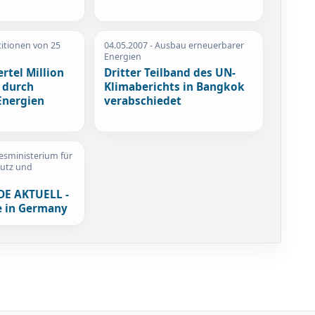
titionen von 25
04.05.2007
- Ausbau erneuerbarer
Energien
ertel Million
Dritter Teilband des UN-
 durch
Klimaberichts in Bangkok
Energien
verabschiedet
esministerium für
hutz und
E AKTUELL -
 in Germany