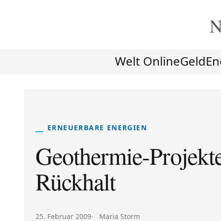
N
Welt Online
Geld
En
ERNEUERBARE ENERGIEN
Geothermie-Projek
Rückhalt
Veröffentlicht am:
Autor:
25. Februar 2009
Maria Storm