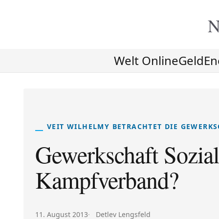
N
Welt Online
Geld
En
VEIT WILHELMY BETRACHTET DIE GEWERK
Gewerkschaft Sozial
Kampfverband?
Veröffentlicht am:
Autor:
11. August 2013
Detlev Lengsfeld