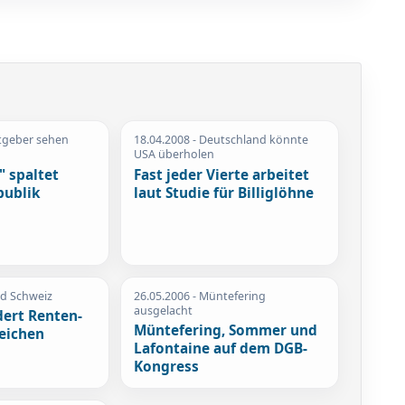
itgeber sehen
18.04.2008
- Deutschland könnte
USA überholen
" spaltet
Fast jeder Vierte arbeitet
publik
laut Studie für Billiglöhne
ld Schweiz
26.05.2006
- Müntefering
ausgelacht
dert Renten-
Müntefering, Sommer und
Reichen
Lafontaine auf dem DGB-
Kongress