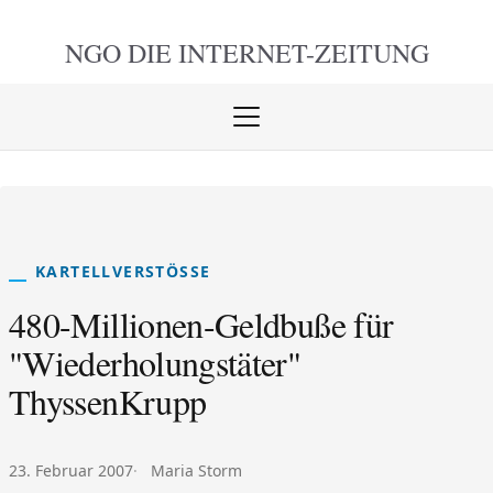
NGO DIE
INTERNET-ZEITUNG
Menü
öffnen
schlie
KARTELLVERSTÖSSE
480-Millionen-Geldbuße für
"Wiederholungstäter"
ThyssenKrupp
Veröffentlicht am:
Autor:
23. Februar 2007
Maria Storm