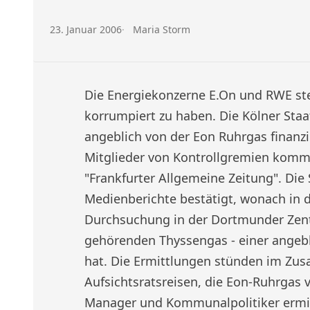
Veröffentlicht am:
Autor:
23. Januar 2006
Maria Storm
Die Energiekonzerne E.On und RWE st
korrumpiert zu haben. Die Kölner Sta
angeblich von der Eon Ruhrgas finanz
Mitglieder von Kontrollgremien kommu
"Frankfurter Allgemeine Zeitung". Die
Medienberichte bestätigt, wonach i
Durchsuchung in der Dortmunder Zen
gehörenden Thyssengas - einer angebl
hat. Die Ermittlungen stünden im Zu
Aufsichtsratsreisen, die Eon-Ruhrgas 
Manager und Kommunalpolitiker ermitte