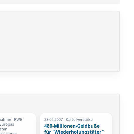
nahme - RWE
23.02.2007
- Kartellverstöße
"Europas
480-Millionen-Geldbuße
sten
für "Wiederholungstäter"
er" durch