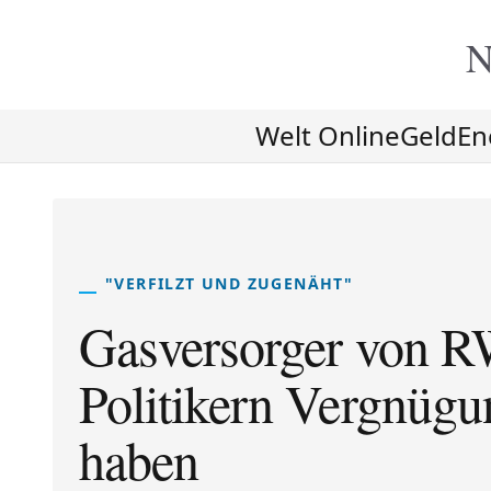
N
Welt Online
Geld
En
"VERFILZT UND ZUGENÄHT"
Gasversorger von R
Politikern Vergnügu
haben