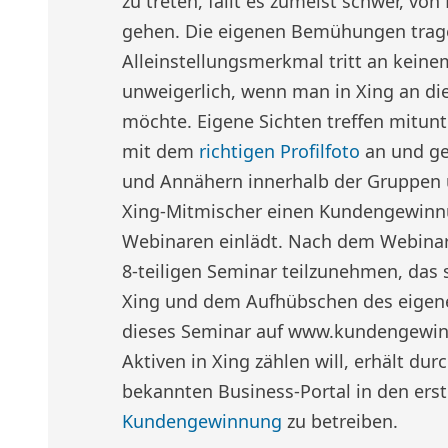
zu treten, fällt es zumeist schwer, von
gehen. Die eigenen Bemühungen trage
Alleinstellungsmerkmal tritt an keine
unweigerlich, wenn man in Xing an di
möchte. Eigene Sichten treffen mitunte
mit dem
richtigen Profilfoto
an und ge
und Annähern innerhalb der Gruppen u
Xing-Mitmischer einen Kundengewinnun
Webinaren einlädt. Nach dem Webinar
8-teiligen Seminar teilzunehmen, das
Xing und dem Aufhübschen des eigenen
dieses Seminar auf www.kundengewin
Aktiven in Xing zählen will, erhält du
bekannten Business-Portal in den ers
Kundengewinnung
zu betreiben.