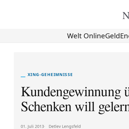
N
Welt Online
Geld
En
XING-GEHEIMNISSE
Kundengewinnung ü
Schenken will gelern
Veröffentlicht am:
Autor:
01. Juli 2013
Detlev Lengsfeld