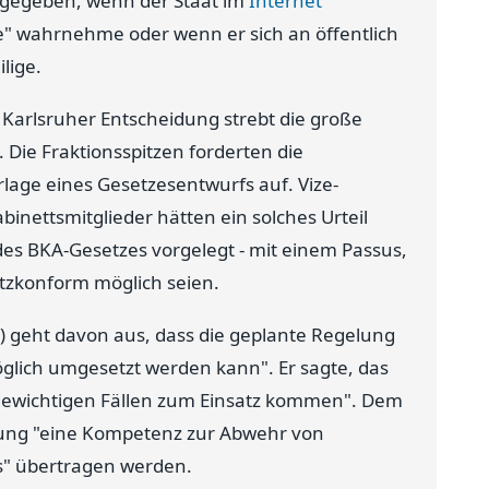
t gegeben, wenn der Staat im
Internet
e" wahrnehme oder wenn er sich an öffentlich
lige.
 Karlsruher Entscheidung strebt die große
 Die Fraktionsspitzen forderten die
lage eines Gesetzesentwurfs auf. Vize-
inettsmitglieder hätten ein solches Urteil
es BKA-Gesetzes vorgelegt - mit einem Passus,
zkonform möglich seien.
 geht davon aus, dass die geplante Regelung
glich umgesetzt werden kann". Er sagte, das
 gewichtigen Fällen zum Einsatz kommen". Dem
ung "eine Kompetenz zur Abwehr von
s" übertragen werden.