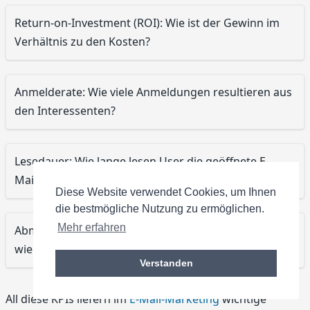
Return-on-Investment (ROI): Wie ist der Gewinn im
Verhältnis zu den Kosten?
Anmelderate: Wie viele Anmeldungen resultieren aus
den Interessenten?
Lesedauer: Wie lange lesen User die geöffnete E-
Mail?
Diese Website verwendet Cookies, um Ihnen
die bestmögliche Nutzung zu ermöglichen.
Mehr erfahren
Abmelderate: Wie viele Abonnenten tragen sich
wieder aus dem Newsletter aus?
Verstanden
All diese KPIs liefern im
E-Mail-Marketing
wichtige