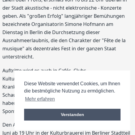
der Stadt akustische - nicht elektronische - Konzerte
geben. Als "großen Erfolg" langjähriger Bemühungen
bezeichnete Organisatorin Simone Hofmann am
Dienstag in Berlin die Durchsetzung dieser
Ausnahmeerlaubnis, die den Charakter der "Fête de la
musique" als dezentrales Fest in der ganzen Staat
unterstreicht.
Auftritte wird es auch in Cafés, Clubs,
Kultureinrichtungen, Hochschulen, Kindergärten und
Diese Website verwendet Cookies, um Ihnen
Krankenhäusern geben. Insgesamt wird an 61
die bestmögliche Nutzung zu ermöglichen.
Schauplätzen musiziert. Über 400 Musikformationen
Mehr erfahren
haben sich bisher angemeldet. Hinzu kommen die
Spontanauftritte auf der Straße.
Verstanden
Den Auftakt zur Fête macht eine Veranstaltung am 20.
Juni ab 19 Uhr in der Kulturbrauerei im Berliner Stadtteil