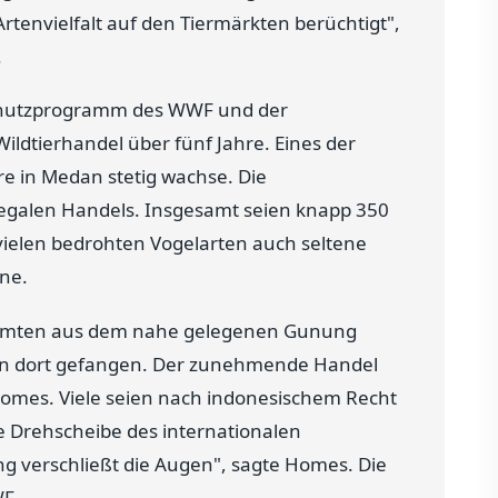
 Artenvielfalt auf den Tiermärkten berüchtigt",
.
schutzprogramm des WWF und der
ldtierhandel über fünf Jahre. Eines der
re in Medan stetig wachse. Die
llegalen Handels. Insgesamt seien knapp 350
ielen bedrohten Vogelarten auch seltene
ne.
ammten aus dem nahe gelegenen Gunung
en dort gefangen. Der zunehmende Handel
Homes. Viele seien nach indonesischem Recht
ne Drehscheibe des internationalen
ng verschließt die Augen", sagte Homes. Die
F.