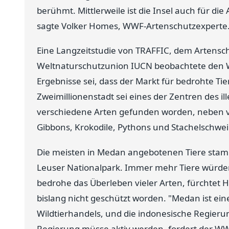
berühmt. Mittlerweile ist die Insel auch für die
sagte Volker Homes, WWF-Artenschutzexperte
Eine Langzeitstudie von TRAFFIC, dem Arten
Weltnaturschutzunion IUCN beobachtete den Wi
Ergebnisse sei, dass der Markt für bedrohte Tie
Zweimillionenstadt sei eines der Zentren des i
verschiedene Arten gefunden worden, neben v
Gibbons, Krokodile, Pythons und Stachelschwei
Die meisten in Medan angebotenen Tiere st
Leuser Nationalpark. Immer mehr Tiere würd
bedrohe das Überleben vieler Arten, fürchtet 
bislang nicht geschützt worden. "Medan ist ei
Wildtierhandels, und die indonesische Regieru
Regierung müsse aktiv werden, fordert der WW