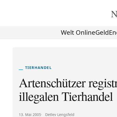
N
Welt Online
Geld
En
TIERHANDEL
Artenschützer regis
illegalen Tierhandel
Veröffentlicht am:
Autor:
13. Mai 2005
Detlev Lengsfeld