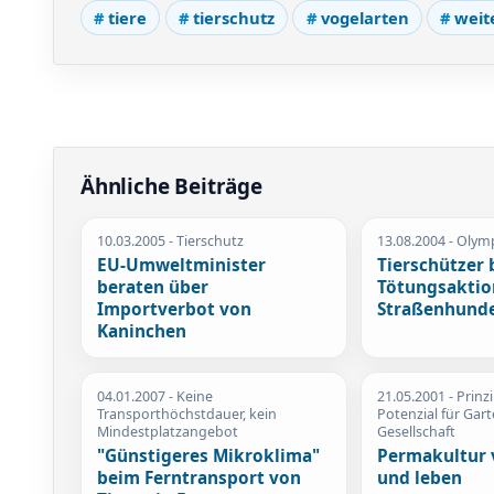
tiere
tierschutz
vogelarten
weit
Ähnliche Beiträge
10.03.2005
- Tierschutz
13.08.2004
- Olymp
EU-Umweltminister
Tierschützer
beraten über
Tötungsaktio
Importverbot von
Straßenhunde
Kaninchen
04.01.2007
- Keine
21.05.2001
- Prinz
Transporthöchstdauer, kein
Potenzial für Gar
Mindestplatzangebot
Gesellschaft
"Günstigeres Mikroklima"
Permakultur 
beim Ferntransport von
und leben