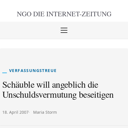
NGO DIE
INTERNET-ZEITUNG
Menü
öffnen
schlie
VERFASSUNGSTREUE
Schäuble will angeblich die
Unschuldsvermutung beseitigen
Veröffentlicht am:
Autor:
18. April 2007
Maria Storm